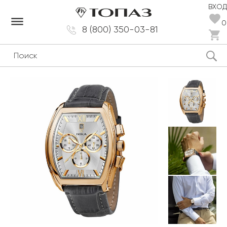
ВХОД
dehaze
0
8 (800) 350-03-81