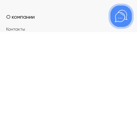
О компании
Контакты
Магазины
Карьера в ТОПАЗ
Франшиза
Покупателям
Акции
Как определить размер украшения
Меняй своё старое золото на новое!
Электронный подарочный сертификат
Правила пользования Электронным
подарочным сертификатом «Топаз»