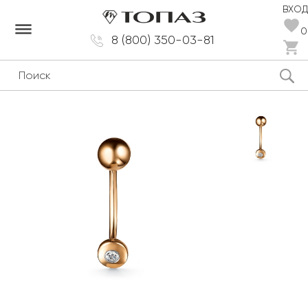
ВХОД
dehaze
0
8 (800) 350-03-81