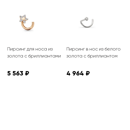
Пирсинг для носа из
Пирсинг в нос из белого
П
золота с бриллиантами
золота с бриллиантом
з
5 563 ₽
4 964 ₽
1