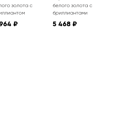
лого золота с
белого золота с
золота с 
иллиантом
бриллиантами
 964 ₽
5 468 ₽
4 685 ₽