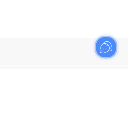
ишитесь на рассылку
итесь, чтобы узнать больше о новых поступлениях,
ях и спецпредложениях Топаз!
я кнопку "Подписаться", вы соглашаетесь с
политикой