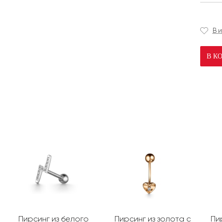
В 
В К
Пирсинг из белого
Пирсинг из золота с
Пи