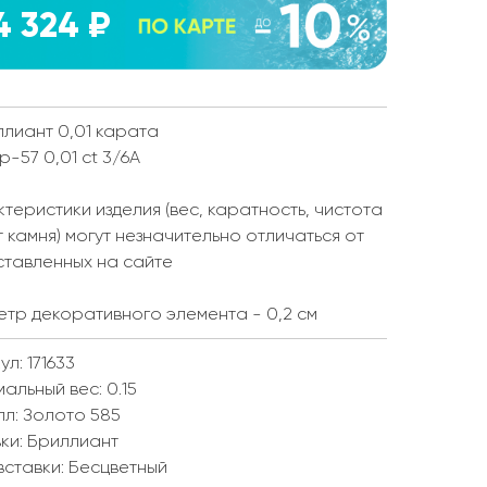
4 324 ₽
ллиант 0,01 карата
Кр-57 0,01 ct 3/6А
теристики изделия (вес, каратность, чистота
т камня) могут незначительно отличаться от
ставленных на сайте
тр декоративного элемента - 0,2 см
ул: 171633
мальный вес:
0.15
лл:
Золото 585
ки:
Бриллиант
вставки:
Бесцветный