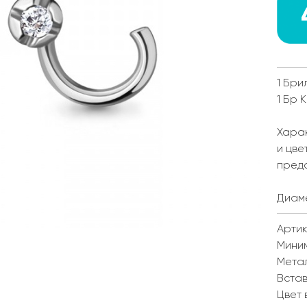
1 Бри
1 Бр 
Харак
и цве
пред
Диаме
Артик
Мини
Мета
Встав
Цвет 