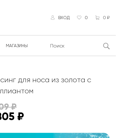
ВХОД
0
0 ₽
МАГАЗИНЫ
синг для носа из золота с
ллиантом
09
₽
805
₽