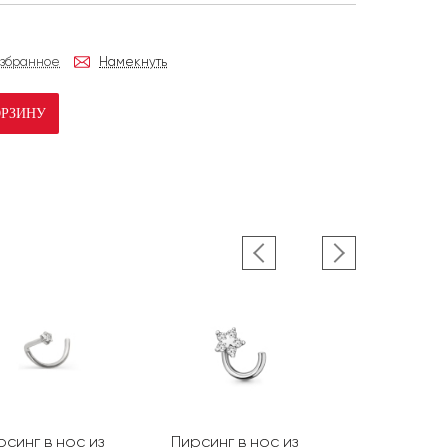
избранное
Намекнуть
ОРЗИНУ
рсинг в нос из
Пирсинг в нос из
Пирсинг дл