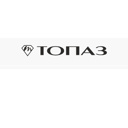
Оплата и доставка
Подп
Подпиш
Рассрочка платежа
новост
р украшения
Оплата и доставка
то на новое!
Нажима