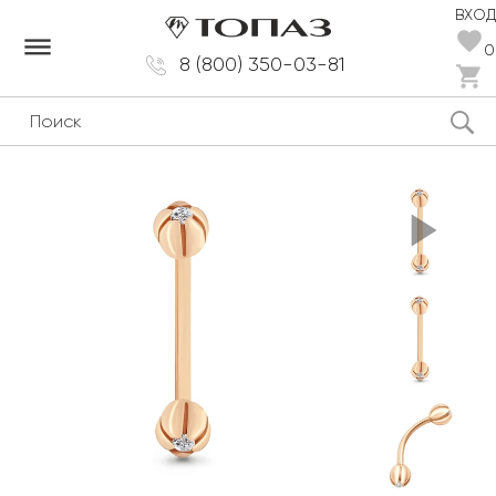
ВХОД
dehaze
0
8 (800) 350-03-81