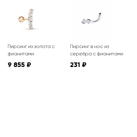
Пирсинг из золота с
Пирсинг в нос из
П
фианитами
серебра с фианитами
ф
9 855 ₽
231 ₽
9