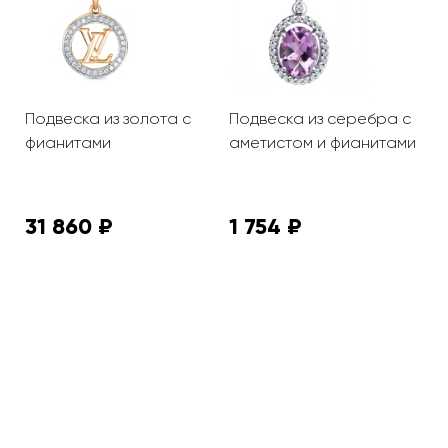
с
Подвеска из золота с
Подвеска из серебра с
П
фианитами
аметистом и фианитами
ф
31 860 ₽
1 754 ₽
1