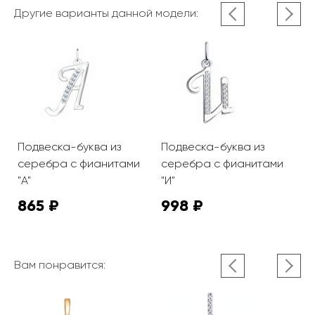
Другие варианты данной модели:
Подвеска-буква из
Подвеска-буква из
П
серебра с фианитами
серебра с фианитами
с
"А"
"И"
"К
865 ₽
998 ₽
1
Вам понравится: