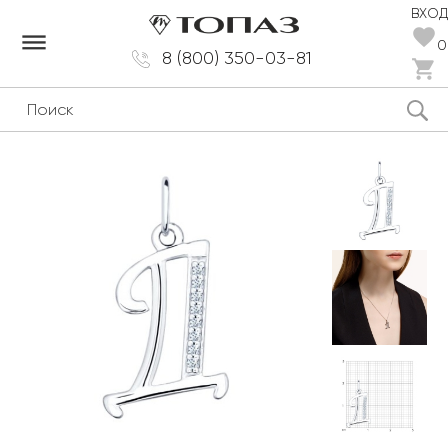
ВХОД
dehaze
0
8 (800) 350-03-81