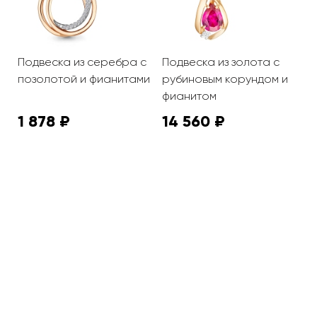
с
Подвеска из серебра с
Подвеска из золота с
П
позолотой и фианитами
рубиновым корундом и
ю
фианитом
и
1 878 ₽
14 560 ₽
6