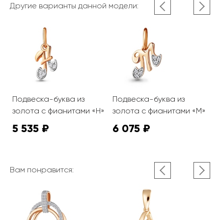
Другие варианты данной модели:
Подвеска-буква из
Подвеска-буква из
П
»
золота с фианитами «Н»
золота с фианитами «М»
з
5 535 ₽
6 075 ₽
4
Вам понравится: