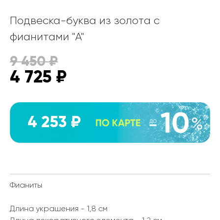
Подвеска-буква из золота с
фианитами "А"
9 450
₽
4 725
₽
4 253 ₽
Фианиты
Длина украшения - 1,8 см