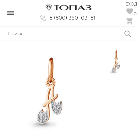
ВХОД
dehaze
0
8 (800) 350-03-81