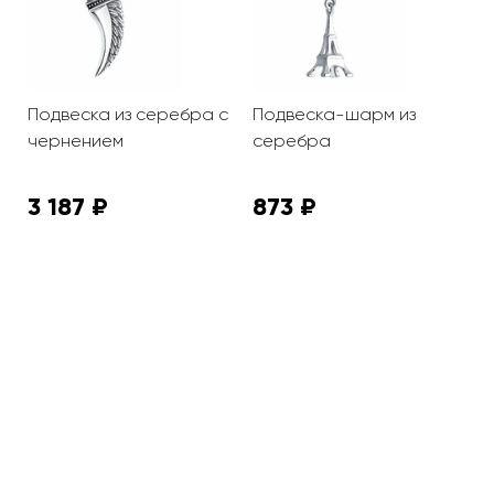
Подвеска из серебра с
Подвеска-шарм из
П
чернением
серебра
а
3 187 ₽
873 ₽
1