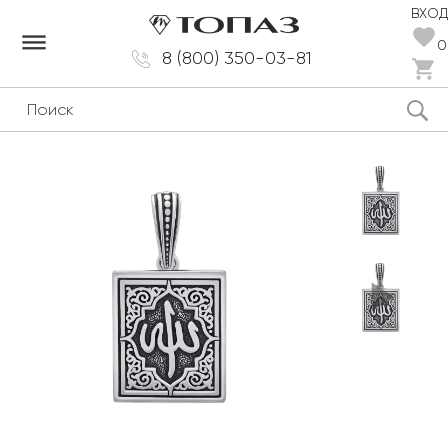
ВХОД
dehaze
0
8 (800) 350-03-81