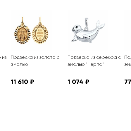
 из
Подвеска из золота с
Подвеска из серебра с
По
эмалью
эмалью "Нерпа"
эм
11 610 ₽
1 074 ₽
7