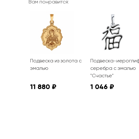
Вам понравится:
 золота с
Подвеска из золота с
Подвеска-иероглиф
ва"
эмалью
серебра с эмалью
"Счастье"
11 880 ₽
1 046 ₽