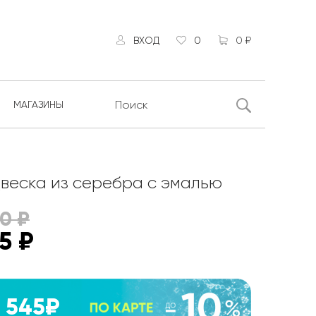
ВХОД
0
0 ₽
МАГАЗИНЫ
веска из серебра с эмалью
10
₽
5
₽
545₽