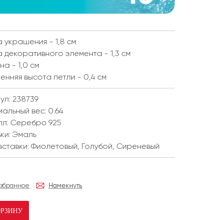
 украшения - 1,8 см
 декоративного элемента - 1,3 см
а - 1,0 см
енняя высота петли - 0,4 см
ул: 238739
мальный вес:
0.64
лл:
Серебро 925
ки:
Эмаль
вставки:
Фиолетовый, Голубой, Сиреневый
избранное
Намекнуть
ОРЗИНУ