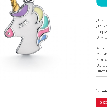
Длина
Длина
Ширин
Внутр
Артик
Мини
Мета
Встав
Цвет 
В 
В К