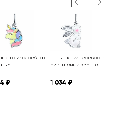
двеска из серебра с
Подвеска из серебра с
Подвеска и
алью
фианитами и эмалью
эмалью
74 ₽
1 034 ₽
6 750 ₽