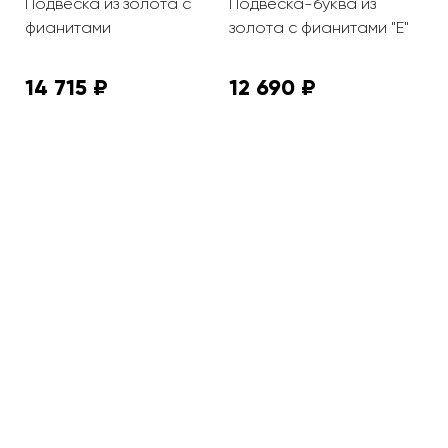
Подвеска из золота с
Подвеска-буква из
П
фианитами
золота с фианитами "Е"
ф
г
14 715 ₽
12 690 ₽
2