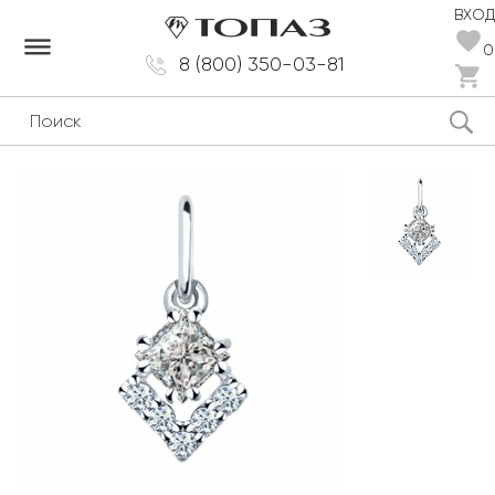
ВХОД
dehaze
0
8 (800) 350-03-81