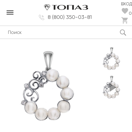
ВХОД
dehaze
0
8 (800) 350-03-81