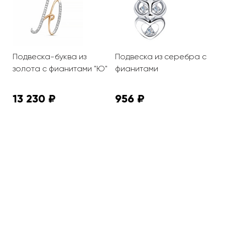
с
Подвеска-буква из
Подвеска из серебра с
П
золота с фианитами "Ю"
фианитами
ф
13 230 ₽
956 ₽
1