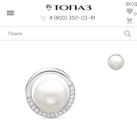
ВХОД
dehaze
0
8 (800) 350-03-81