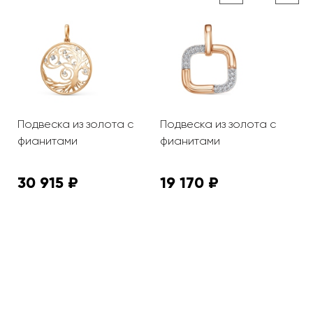
с
Подвеска из золота с
Подвеска из золота с
П
фианитами
фианитами
ж
30 915 ₽
19 170 ₽
2