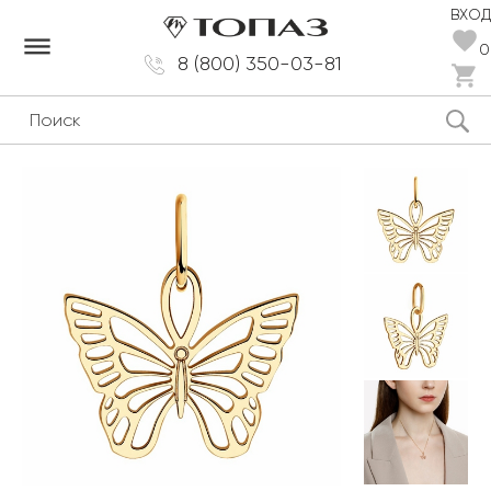
ВХОД
dehaze
0
8 (800) 350-03-81