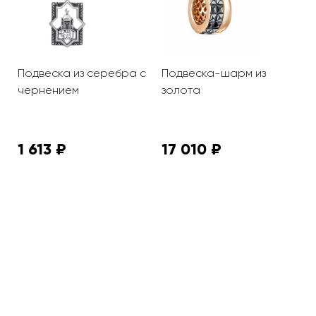
Подвеска из серебра с
Подвеска-шарм из
П
чернением
золота
к
з
Т
1 613 ₽
17 010 ₽
2