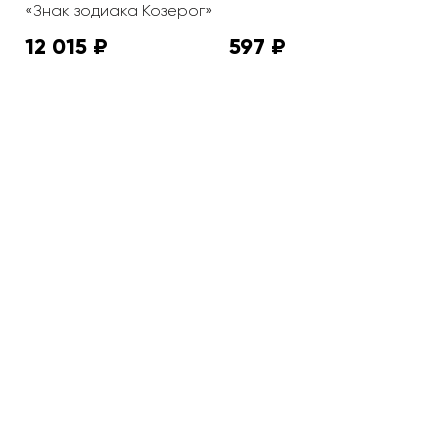
«Знак зодиака Козерог»
"
12 015 ₽
597 ₽
1