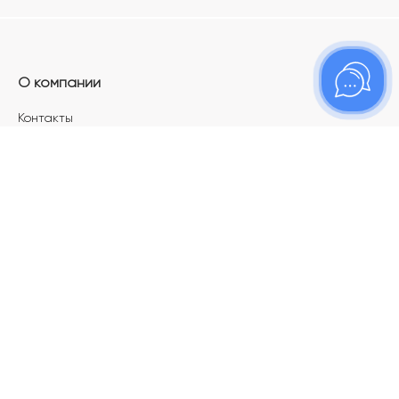
О компании
Контакты
Магазины
Карьера в ТОПАЗ
Франшиза
Покупателям
Акции
Как определить размер украшения
Меняй своё старое золото на новое!
Электронный подарочный сертификат
Правила пользования Электронным