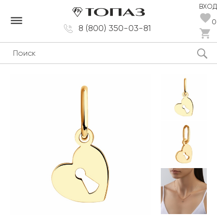
ВХОД
dehaze
0
8 (800) 350-03-81