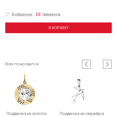
В избранное
Намекнуть
В КОРЗИНУ
Вам понравится:
Подвеска из золота
Подвеска из серебра
П