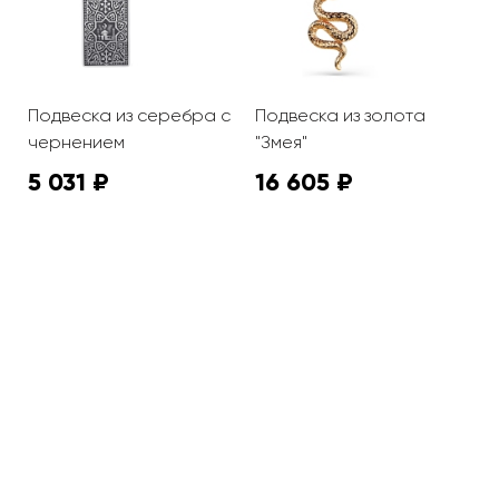
с
Подвеска из серебра с
Подвеска из золота
П
чернением
"Змея"
5 031 ₽
16 605 ₽
5