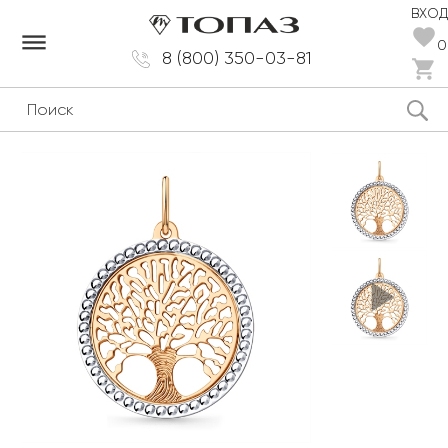
ВХОД
dehaze
0
8 (800) 350-03-81