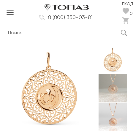
ВХОД
dehaze
0
8 (800) 350-03-81