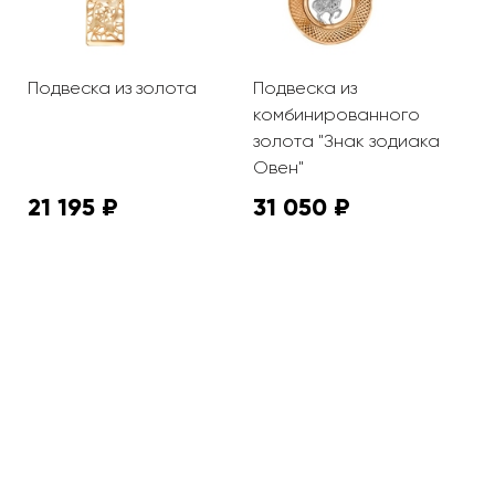
Подвеска из золота
Подвеска из
П
комбинированного
"
золота "Знак зодиака
Овен"
21 195 ₽
31 050 ₽
1