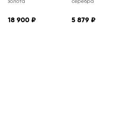
золота
серебра
з
18 900 ₽
5 879 ₽
1