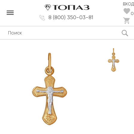
ВХОД
dehaze
0
8 (800) 350-03-81