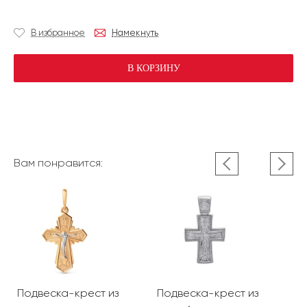
В избранное
Намекнуть
В КОРЗИНУ
Вам понравится:
Подвеска-крест из
Подвеска-крест из
П