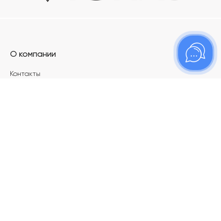
О компании
Контакты
Магазины
Карьера в ТОПАЗ
Франшиза
Покупателям
Акции
Как определить размер украшения
Меняй своё старое золото на новое!
Электронный подарочный сертификат