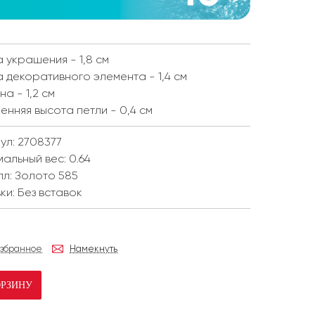
 украшения - 1,8 см
 декоративного элемента - 1,4 см
а - 1,2 см
енняя высота петли - 0,4 см
ул: 2708377
мальный вес:
0.64
лл:
Золото 585
ки:
Без вставок
избранное
Намекнуть
ОРЗИНУ