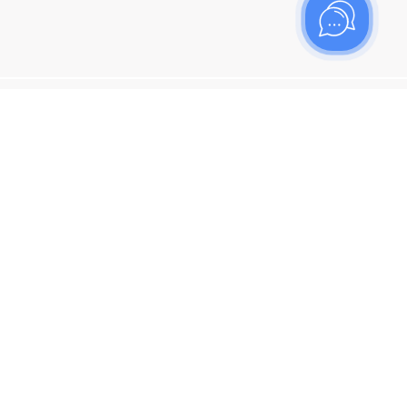
ишитесь на рассылку
итесь, чтобы узнать больше о новых поступлениях,
ях и спецпредложениях Топаз!
я кнопку "Подписаться", вы соглашаетесь с
политикой
енциальности