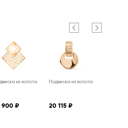
двеска из золота
Подвеска из золота
Подвеска 
 900 ₽
20 115 ₽
13 770 