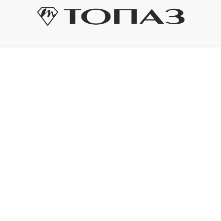
Оплата и доставка
Подп
Подпиш
Рассрочка платежа
новост
р украшения
Оплата и доставка
то на новое!
Нажима
ый сертификат
конфид
Электронным
ом «Топаз»