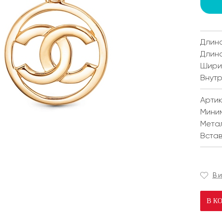
Длина
Длина
Ширин
Внутр
Артик
Мини
Мета
Встав
В 
В К