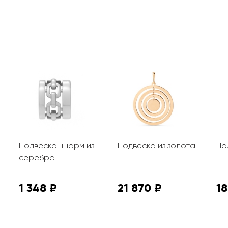
Подвеска-шарм из
Подвеска из золота
По
серебра
1 348 ₽
21 870 ₽
18