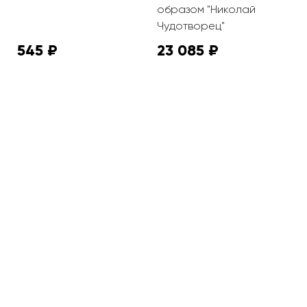
образом "Николай
Чудотворец"
545 ₽
23 085 ₽
2