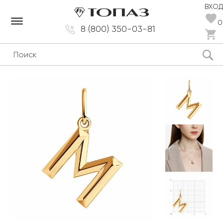
ВХОД
dehaze
0
8 (800) 350-03-81