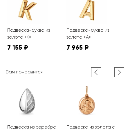
Подвеска-буква из
Подвеска-буква из
золота «К»
золота «А»
7 155 ₽
7 965 ₽
Вам понравится:
Подвеска из серебра
Подвеска из золота с
П