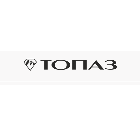
Оплата и доставка
Подп
Подпиш
Рассрочка платежа
новост
р украшения
Оплата и доставка
то на новое!