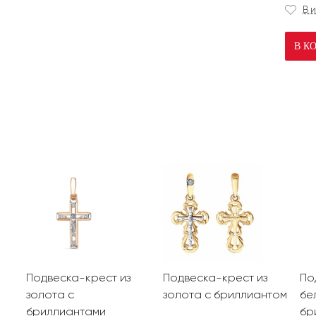
В 
В К
Подвеска-крест из
Подвеска-крест из
По
золота с
золота с бриллиантом
бе
бриллиантами
бр