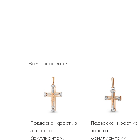
Вам понравится:
ест из
Подвеска-крест из
Подвеска-крест из
та с
золота с
золота с
ми
бриллиантами
бриллиантами