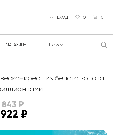
ВХОД
0
0 ₽
МАГАЗИНЫ
веска-крест из белого золота
риллиантами
 843
₽
 922
₽