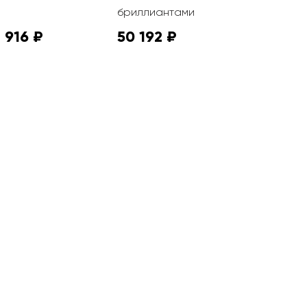
бриллиантами
бриллиан
 916 ₽
50 192 ₽
28 578 