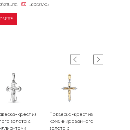
избранное
Намекнуть
ОРЗИНУ
двеска-крест из
Подвеска-крест из
Подвеска-
лого золота с
комбинированного
комбинир
иллиантами
золота с
золота с