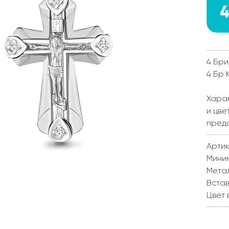
4
4 Бри
4 Бр 
Харак
и цве
пред
Артик
Мини
Мета
Встав
Цвет 