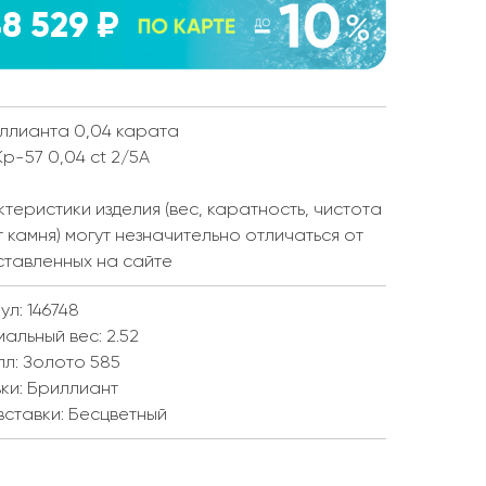
8 529 ₽
ллианта 0,04 карата
Кр-57 0,04 ct 2/5А
теристики изделия (вес, каратность, чистота
т камня) могут незначительно отличаться от
ставленных на сайте
ул: 146748
мальный вес:
2.52
лл:
Золото 585
ки:
Бриллиант
вставки:
Бесцветный