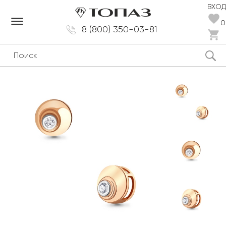
ВХОД
dehaze
0
8 (800) 350-03-81