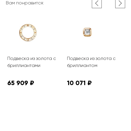
Вам понравится:
Подвеска из золота с
Подвеска из золота с
П
бриллиантами
бриллиантом
з
65 909 ₽
10 071 ₽
1