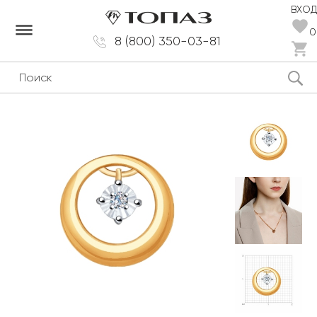
ВХОД
dehaze
0
8 (800) 350-03-81