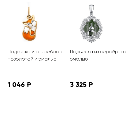
Подвеска из серебра с
Подвеска из серебра с
П
позолотой и эмалью
эмалью
я
1 046 ₽
3 325 ₽
3