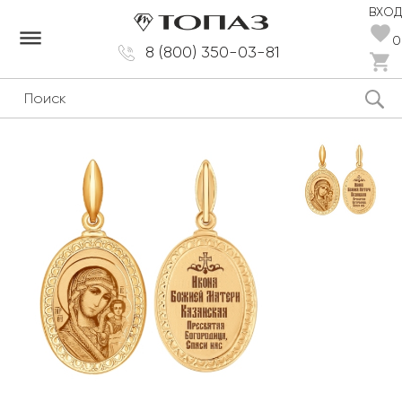
ВХОД
dehaze
0
8 (800) 350-03-81