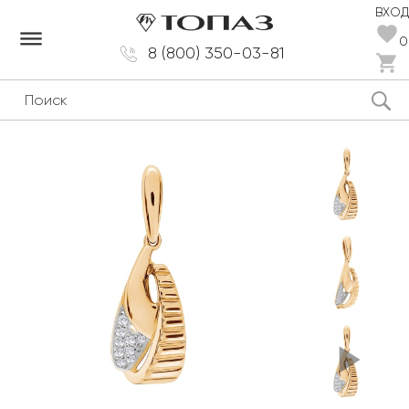
ВХОД
dehaze
0
8 (800) 350-03-81