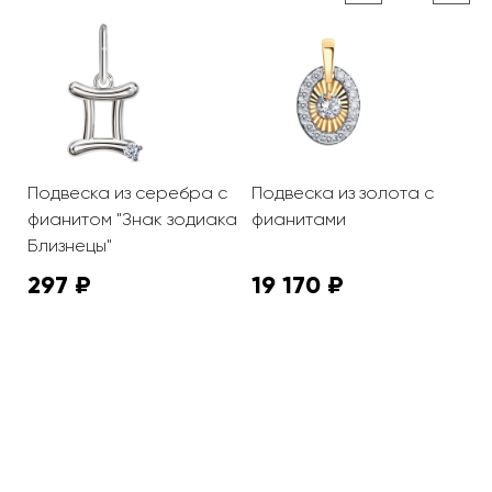
с
Подвеска из серебра с
Подвеска из золота с
П
фианитом "Знак зодиака
фианитами
ф
Близнецы"
297 ₽
19 170 ₽
3