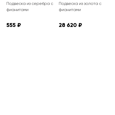
Подвеска из серебра с
Подвеска из золота с
П
"
фианитами
фианитами
ф
555 ₽
28 620 ₽
7