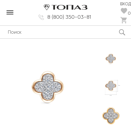
ВХОД
dehaze
0
8 (800) 350-03-81