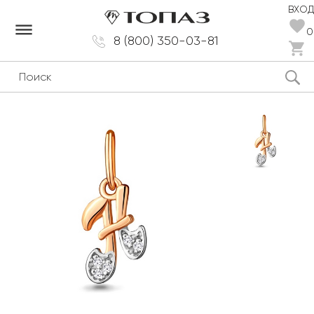
ВХОД
dehaze
0
8 (800) 350-03-81