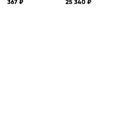
367 ₽
25 340 ₽
2