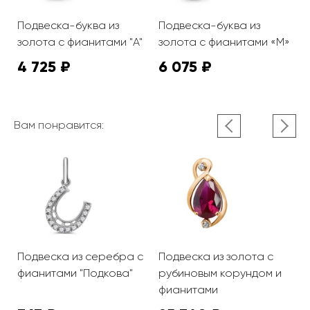
Подвеска-буква из
Подвеска-буква из
П
»
золота с фианитами "А"
золота с фианитами «М»
з
4 725 ₽
6 075 ₽
4
Вам понравится:
Подвеска из серебра с
Подвеска из золота с
П
фианитами "Подкова"
рубиновым корундом и
ф
фианитами