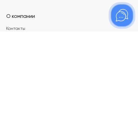
О компании
Контакты
Магазины
Карьера в ТОПАЗ
Франшиза
Покупателям
Акции
Как определить размер украшения
Меняй своё старое золото на новое!
Электронный подарочный сертификат
Правила пользования Электронным
подарочным сертификатом «Топаз»