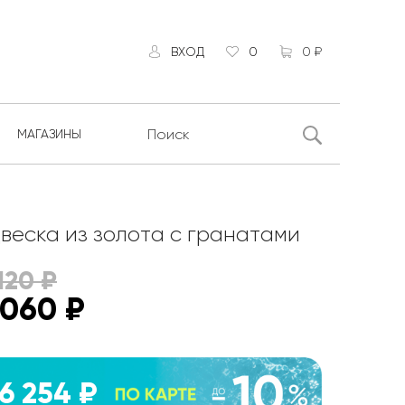
ВХОД
0
0 ₽
МАГАЗИНЫ
веска из золота с гранатами
120
₽
 060
₽
6 254 ₽