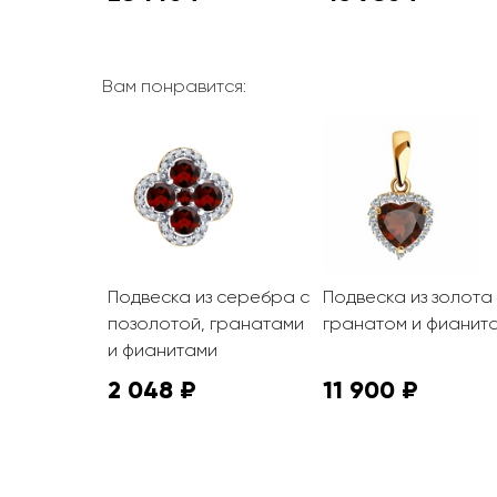
Вам понравится:
 золота с
Подвеска из серебра с
Подвеска из золота
 цитринами
позолотой, гранатами
гранатом и фианит
еникс»
и фианитами
2 048 ₽
11 900 ₽