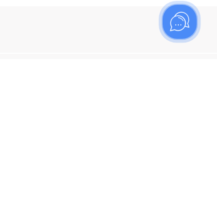
ишитесь на рассылку
итесь, чтобы узнать больше о новых поступлениях,
ях и спецпредложениях Топаз!
я кнопку "Подписаться", вы соглашаетесь с
политикой
енциальности