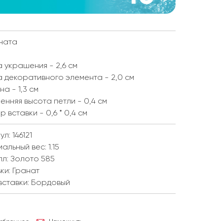
ната
 украшения - 2,6 см
 декоративного элемента - 2,0 см
а - 1,3 см
енняя высота петли - 0,4 см
р вставки - 0,6 * 0,4 см
л: 146121
мальный вес:
1.15
лл:
Золото 585
ки:
Гранат
вставки:
Бордовый