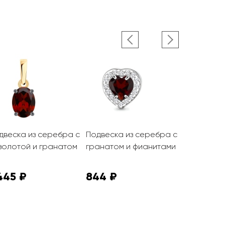
двеска из серебра с
Подвеска из серебра с
Подвеска 
золотой и гранатом
гранатом и фианитами
гранатом 
445 ₽
844 ₽
3 400 ₽