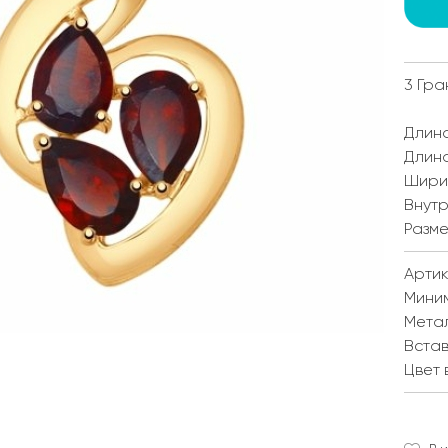
3 Гра
Длина
Длина
Ширин
Внутр
Разме
Артику
Мини
Мета
Встав
Цвет 