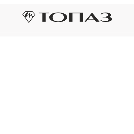
Оплата и доставка
Подп
Подпиш
Рассрочка платежа
новост
р украшения
Оплата и доставка
то на новое!
Нажима
ый сертификат
конфид
Электронным
ом «Топаз»