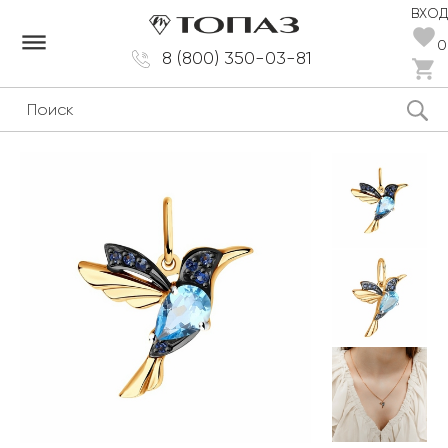
ВХОД
dehaze
0
8 (800) 350-03-81