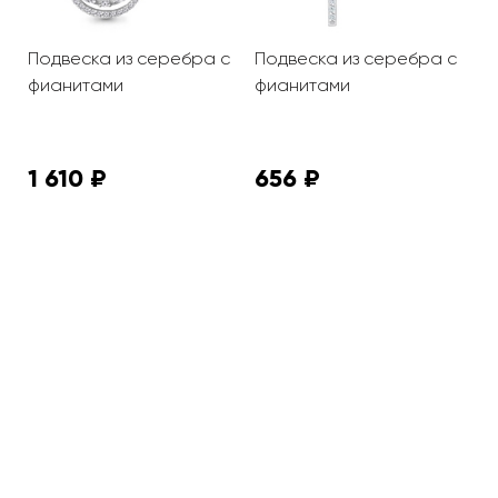
с
Подвеска из серебра с
Подвеска из серебра с
П
фианитами
фианитами
ф
С
1 610 ₽
656 ₽
2