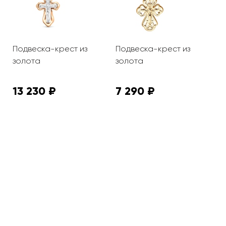
Подвеска-крест из
Подвеска-крест из
П
золота
золота
с
13 230 ₽
7 290 ₽
5