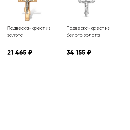
Подвеска-крест из
Подвеска-крест из
П
золота
белого золота
з
21 465 ₽
34 155 ₽
9