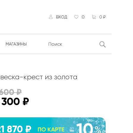
ВХОД
0
0 ₽
МАГАЗИНЫ
веска-крест из золота
 600
₽
 300
₽
21 870 ₽