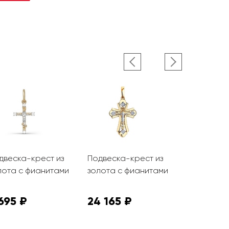
двеска-крест из
Подвеска-крест из
Подвеска-
лота с фианитами
золота с фианитами
серебра с
695 ₽
24 165 ₽
992 ₽