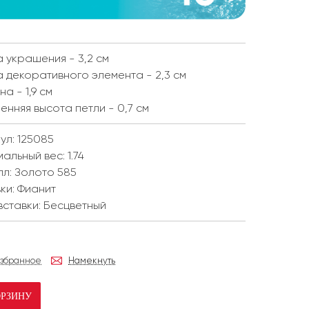
 украшения - 3,2 см
 декоративного элемента - 2,3 см
а - 1,9 см
енняя высота петли - 0,7 см
ул: 125085
мальный вес:
1.74
лл:
Золото 585
ки:
Фианит
вставки:
Бесцветный
избранное
Намекнуть
ОРЗИНУ