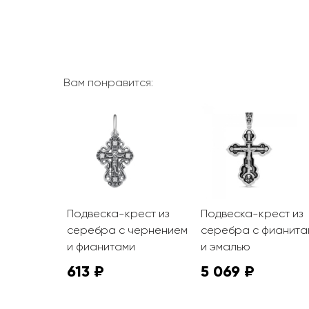
Вам понравится:
ест из
Подвеска-крест из
Подвеска-крест из
анитом
серебра с чернением
серебра с фианита
и фианитами
и эмалью
613 ₽
5 069 ₽