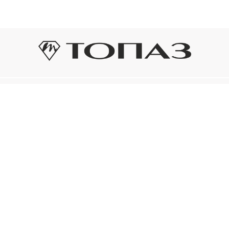
Оплата и доставка
Подп
Подпиш
Рассрочка платежа
новост
р украшения
Оплата и доставка
то на новое!
Нажима
ый сертификат
конфид
Электронным
ом «Топаз»