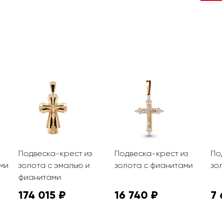
Подвеска-крест из
Подвеска-крест из
По
ми
золота с эмалью и
золота с фианитами
зо
фианитами
174 015 ₽
16 740 ₽
7 