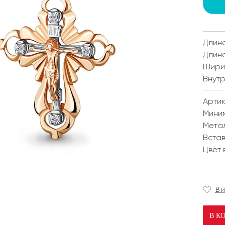
Длина
Длина
Ширин
Внутр
Артик
Мини
Мета
Встав
Цвет 
В 
В К