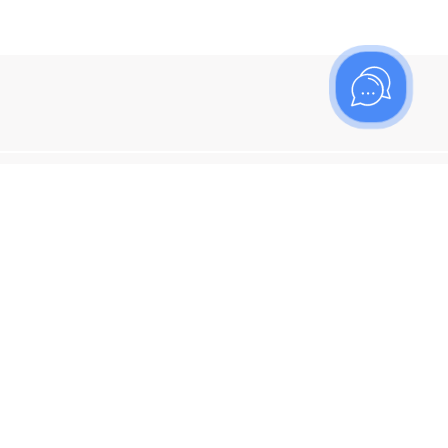
ишитесь на рассылку
итесь, чтобы узнать больше о новых поступлениях,
ях и спецпредложениях Топаз!
я кнопку "Подписаться", вы соглашаетесь с
политикой
енциальности