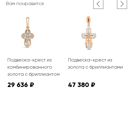
Вам понравится:
Подвеска-крест из
Подвеска-крест из
П
комбинированного
золота с бриллиантами
б
золота с бриллиантом
б
29 636 ₽
47 380 ₽
5