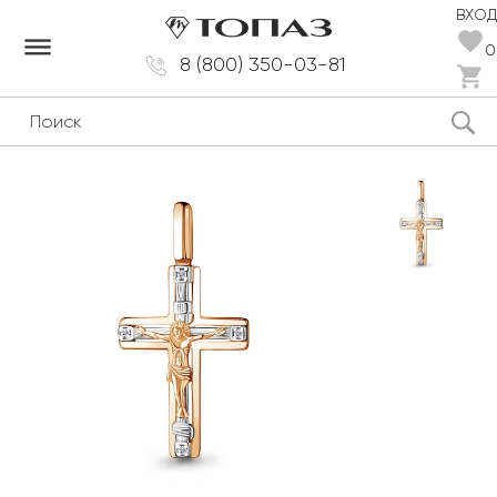
ВХОД
dehaze
0
8 (800) 350-03-81