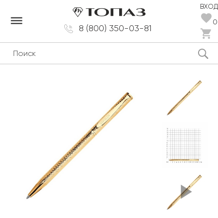
ВХОД
dehaze
0
8 (800) 350-03-81