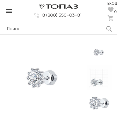
ВХОД
dehaze
0
8 (800) 350-03-81