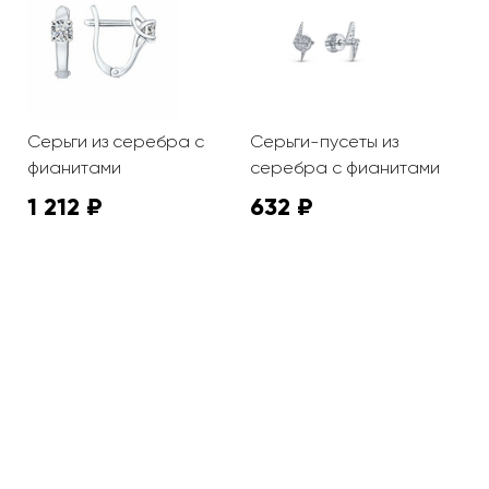
Серьги из серебра с
Серьги-пусеты из
С
фианитами
серебра с фианитами
ф
1 212 ₽
632 ₽
4