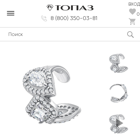
ВХОД
dehaze
0
8 (800) 350-03-81