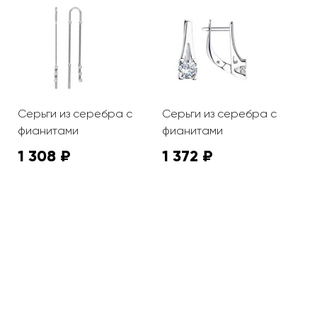
Серьги из серебра с
Серьги из серебра с
С
фианитами
фианитами
а
1 308 ₽
1 372 ₽
3