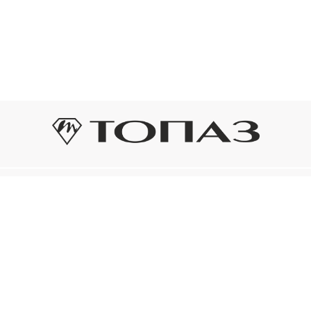
Оплата и доставка
Подп
Подпиш
Рассрочка платежа
новост
р украшения
Оплата и доставка
то на новое!