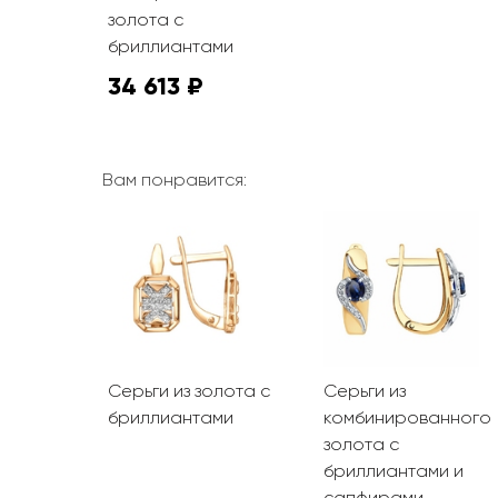
золота с
бриллиантами
34 613 ₽
Вам понравится:
олота с
Серьги из золота с
Серьги из
ми
бриллиантами
комбинированного
золота с
бриллиантами и
сапфирами