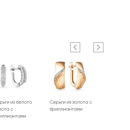
рьги из белого
Серьги из золота с
Серьги из 
лота с
бриллиантами
бриллиант
иллиантами
сапфирам