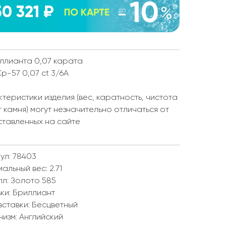
50 321 ₽
ллианта 0,07 карата
Кр-57 0,07 ct 3/6А
теристики изделия (вес, каратность, чистота
т камня) могут незначительно отличаться от
ставленных на сайте
ул: 78403
мальный вес:
2.71
лл:
Золото 585
ки:
Бриллиант
вставки:
Бесцветный
низм:
Английский