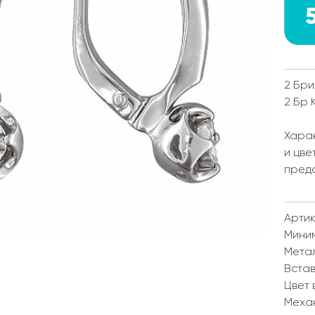
2 Бри
2 Бр 
Харак
и цве
пред
Артик
Мини
Мета
Встав
Цвет 
Меха