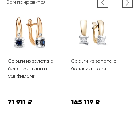
Вам понравится:
Серьги из золота с
Серьги из золота с
С
бриллиантами и
бриллиантами
б
сапфирами
и
71 911 ₽
145 119 ₽
5