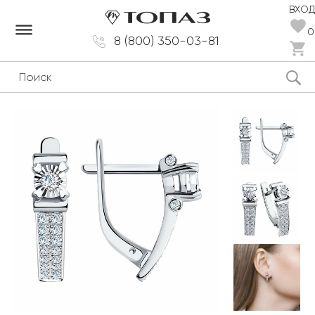
ВХОД
dehaze
0
8 (800) 350-03-81