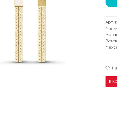
Артик
Мини
Мета
Встав
Меха
В 
В К