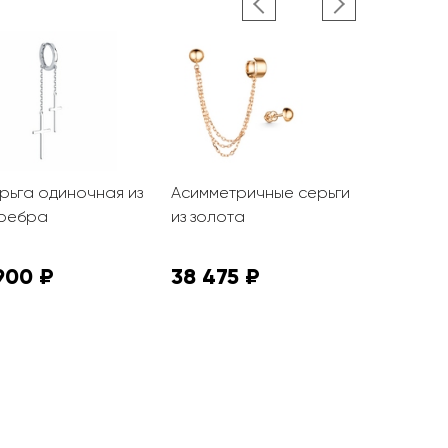
рьга одиночная из
Асимметричные серьги
Серьги из
ребра
из золота
900 ₽
38 475 ₽
10 125 ₽