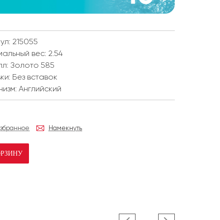
ул: 215055
мальный вес:
2.54
лл:
Золото 585
ки:
Без вставок
низм:
Английский
избранное
Намекнуть
ОРЗИНУ