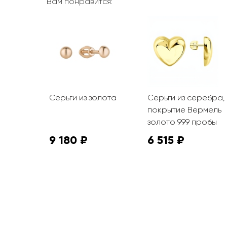
Вам понравится:
олота с
Серьги из золота
Серьги из серебра,
ранью
покрытие Вермель
золото 999 пробы
9 180 ₽
6 515 ₽