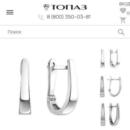
ВХОД
dehaze
0
8 (800) 350-03-81