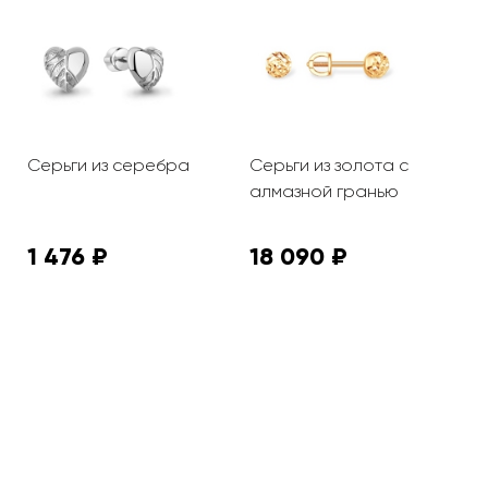
Серьги из серебра
Серьги из золота с
С
алмазной гранью
1 476 ₽
18 090 ₽
3