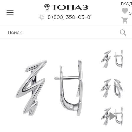
ВХОД
dehaze
0
8 (800) 350-03-81