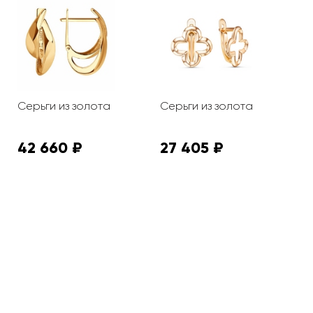
Серьги из золота
Серьги из золота
С
42 660 ₽
27 405 ₽
2