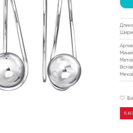
Длина
Ширин
Артик
Мини
Мета
Встав
Меха
В 
В К