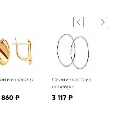
рьги из золота
Серьги-конго из
Серьги из
серебра
 860 ₽
3 117 ₽
1 155 ₽