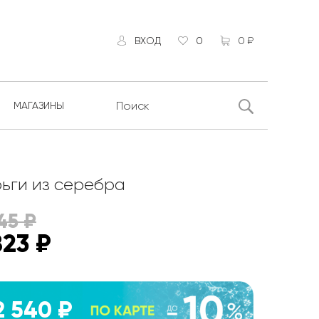
ВХОД
0
0 ₽
МАГАЗИНЫ
ьги из серебра
45
₽
823
₽
2 540 ₽