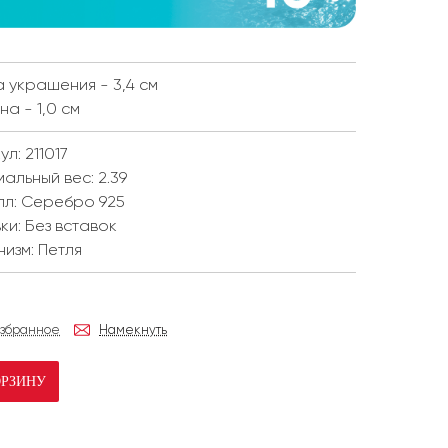
 украшения - 3,4 см
а - 1,0 см
ул: 211017
мальный вес:
2.39
лл:
Серебро 925
ки:
Без вставок
низм:
Петля
избранное
Намекнуть
ОРЗИНУ