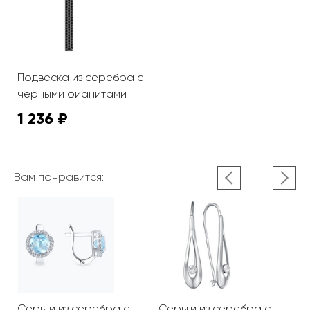
Подвеска из серебра с
черными фианитами
1 236 ₽
Вам понравится:
Серьги из серебра с
Серьги из серебра с
С