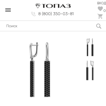
ВХОД
dehaze
0
8 (800) 350-03-81