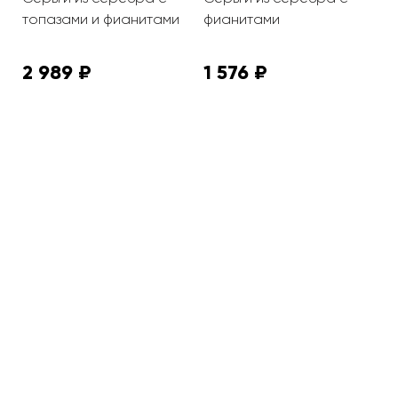
топазами и фианитами
фианитами
ф
2 989 ₽
1 576 ₽
2