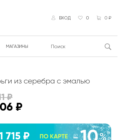
ВХОД
0
0 ₽
МАГАЗИНЫ
ьги из серебра с эмалью
11
₽
906
₽
1 715 ₽