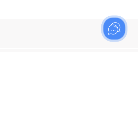
ишитесь на рассылку
итесь, чтобы узнать больше о новых поступлениях,
ях и спецпредложениях Топаз!
я кнопку "Подписаться", вы соглашаетесь с
политикой
енциальности