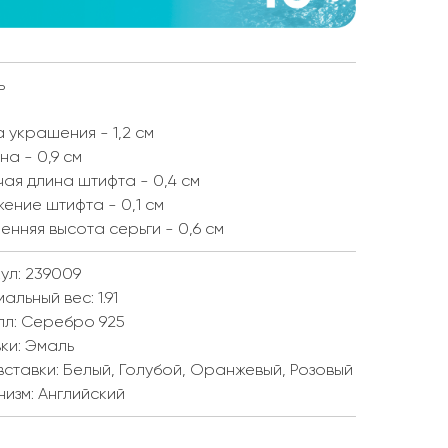
ь
 украшения - 1,2 см
а - 0,9 см
ая длина штифта - 0,4 см
ение штифта - 0,1 см
енняя высота серьги - 0,6 см
ул: 239009
мальный вес:
1.91
лл:
Серебро 925
ки:
Эмаль
вставки:
Белый, Голубой, Оранжевый, Розовый
низм:
Английский