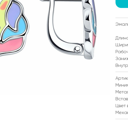
Эмал
Длина
Ширин
Рабоч
Заниж
Внутр
Артик
Мини
Мета
Встав
Цвет 
Меха