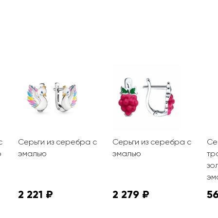
с
Серьги из серебра с
Серьги из серебра с
Се
ю
эмалью
эмалью
тр
зо
эм
2 221 ₽
2 279 ₽
5