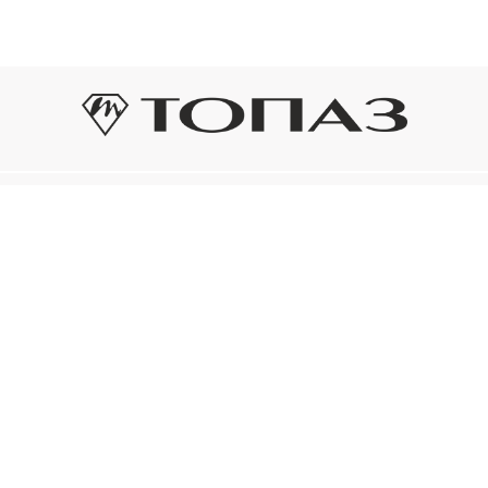
Оплата и доставка
Подп
Подпиш
Рассрочка платежа
новост
р украшения
Оплата и доставка
то на новое!
Нажима
ый сертификат
конфид
Электронным
ом «Топаз»