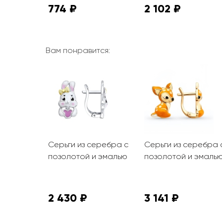
774 ₽
2 102 ₽
Вам понравится:
еребра с
Серьги из серебра с
Серьги из серебра 
ndon,
позолотой и эмалью
позолотой и эмаль
ианитами
2 430 ₽
3 141 ₽