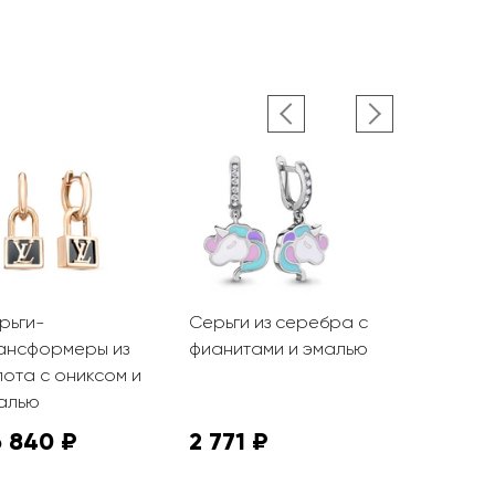
рьги-
Серьги из серебра с
Серьги из
ансформеры из
фианитами и эмалью
фианитами
лота с ониксом и
алью
6 840 ₽
2 771 ₽
2 471 ₽