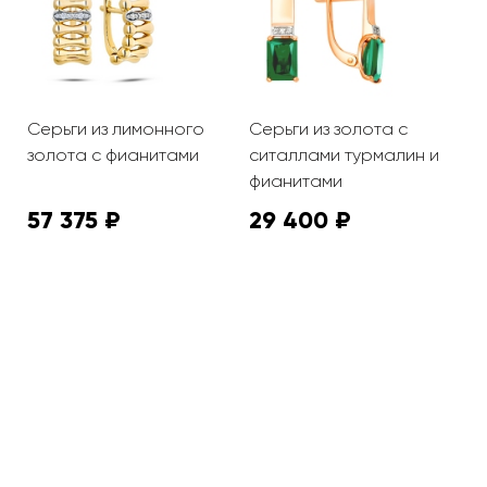
Серьги из лимонного
Серьги из золота с
С
золота с фианитами
ситаллами турмалин и
ф
фианитами
57 375 ₽
29 400 ₽
2