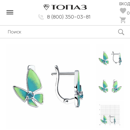
ВХОД
dehaze
0
8 (800) 350-03-81