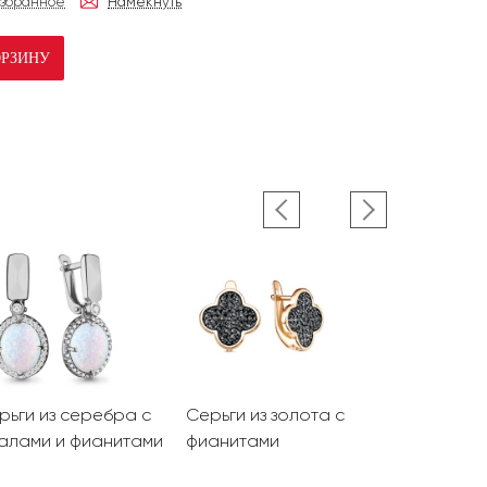
избранное
Намекнуть
ОРЗИНУ
рьги из серебра с
Серьги из золота с
Серьги из
алами и фианитами
фианитами
гранатами
фианитам