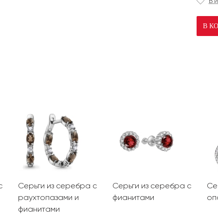
В 
В К
с
Серьги из серебра с
Серьги из серебра с
Се
раухтопазами и
фианитами
оп
фианитами