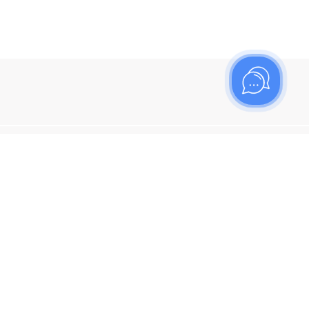
ишитесь на рассылку
итесь, чтобы узнать больше о новых поступлениях,
ях и спецпредложениях Топаз!
я кнопку "Подписаться", вы соглашаетесь с
политикой
енциальности