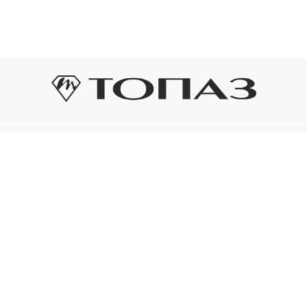
Оплата и доставка
Подп
Подпиш
Рассрочка платежа
новост
р украшения
Оплата и доставка
то на новое!
Нажима
ый сертификат
конфид
Электронным