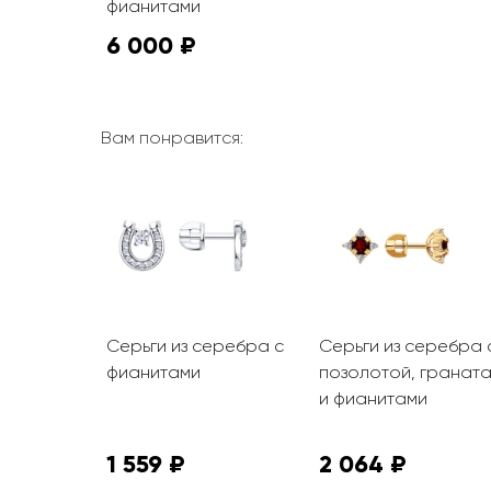
фианитами
6 000 ₽
Вам понравится:
олота с
Серьги из серебра с
Серьги из серебра 
 фианитами
фианитами
позолотой, гранат
и фианитами
1 559 ₽
2 064 ₽