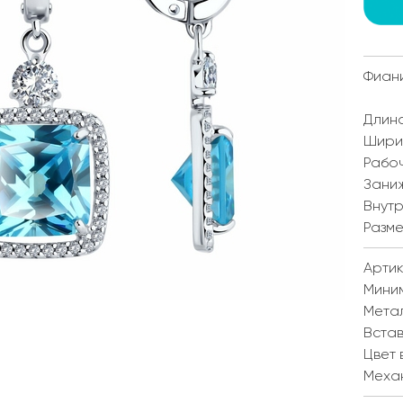
Фиан
Длина
Ширин
Рабоч
Заниж
Внутр
Разме
Артик
Мини
Мета
Встав
Цвет 
Меха