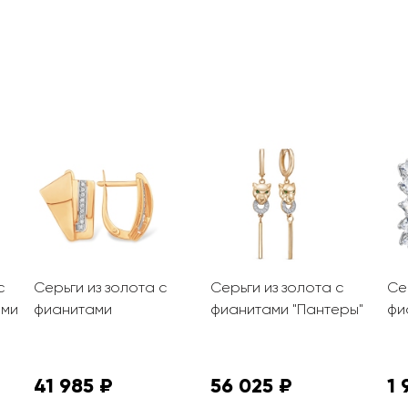
с
Серьги из золота с
Серьги из золота с
Се
ами
фианитами
фианитами "Пантеры"
фи
41 985 ₽
56 025 ₽
1 