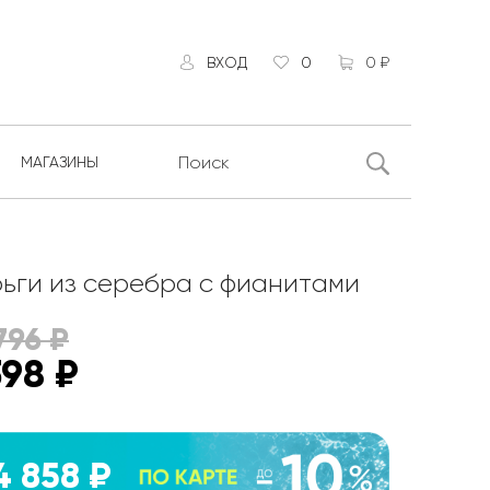
ВХОД
0
0 ₽
МАГАЗИНЫ
ьги из серебра с фианитами
796
₽
398
₽
4 858 ₽