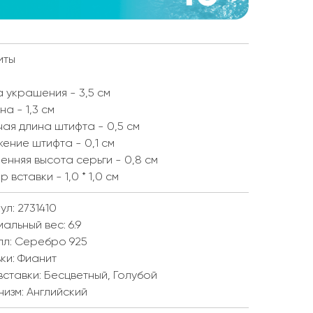
иты
 украшения - 3,5 см
а - 1,3 см
ая длина штифта - 0,5 см
ение штифта - 0,1 см
енняя высота серьги - 0,8 см
р вставки - 1,0 * 1,0 см
ул: 2731410
мальный вес:
6.9
лл:
Серебро 925
ки:
Фианит
вставки:
Бесцветный, Голубой
низм:
Английский