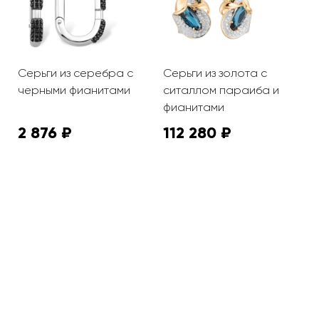
Серьги из серебра с
Серьги из золота с
С
черными фианитами
ситаллом параиба и
ж
фианитами
2 876 ₽
112 280 ₽
6