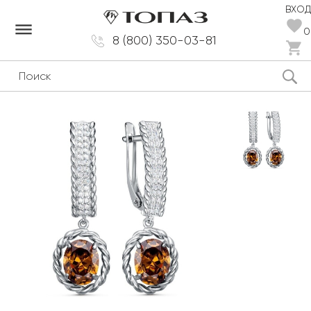
ВХОД
dehaze
0
8 (800) 350-03-81