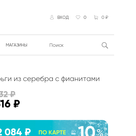
ВХОД
0
0 ₽
МАГАЗИНЫ
ьги из серебра с фианитами
32
₽
316
₽
2 084 ₽