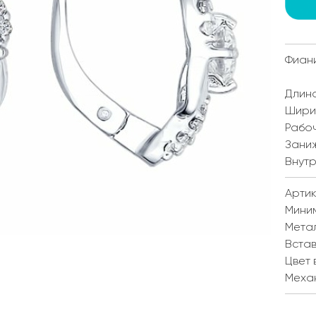
Фиан
Длина
Ширин
Рабоч
Заниж
Внутр
Артик
Мини
Мета
Встав
Цвет 
Меха