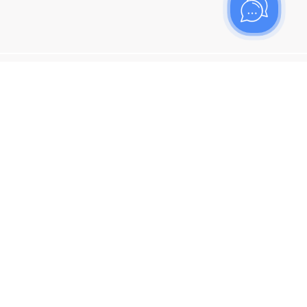
ишитесь на рассылку
итесь, чтобы узнать больше о новых поступлениях,
ях и спецпредложениях Топаз!
я кнопку "Подписаться", вы соглашаетесь с
политикой
енциальности