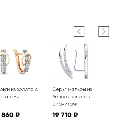
рьги из золота с
Серьги-эльфы из
Серьги из 
анитами
белого золота с
фианитам
фианитами
 860 ₽
19 710 ₽
36 045 