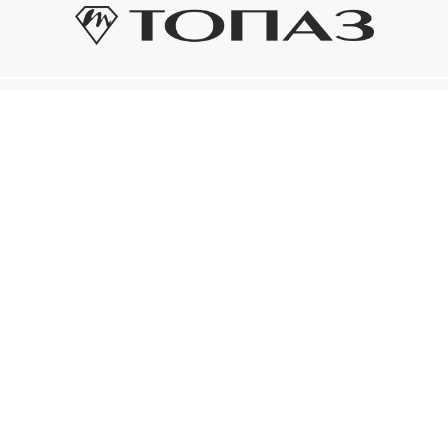
Оплата и доставка
Подп
Подпиш
Рассрочка платежа
новост
р украшения
Оплата и доставка
то на новое!
Нажима
ый сертификат
конфид
Электронным
ом «Топаз»