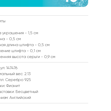
иты
 украшения - 1,5 см
а - 0,5 см
ая длина штифта - 0,5 см
ение штифта - 0,1 см
енняя высота серьги - 0,9 см
ул: 147476
мальный вес:
2.13
лл:
Серебро 925
ки:
Фианит
вставки:
Бесцветный
низм:
Английский