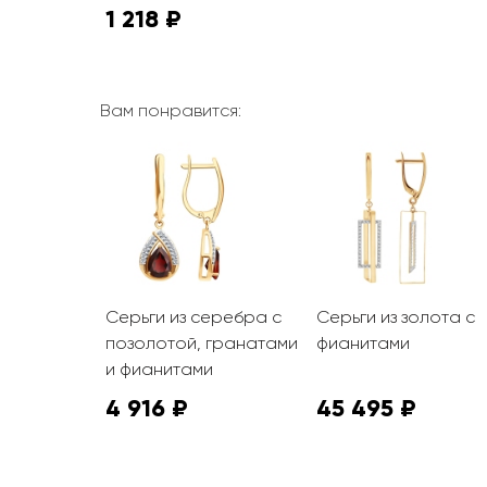
1 218 ₽
Вам понравится:
еребра с
Серьги из серебра с
Серьги из золота с
позолотой, гранатами
фианитами
и фианитами
4 916 ₽
45 495 ₽