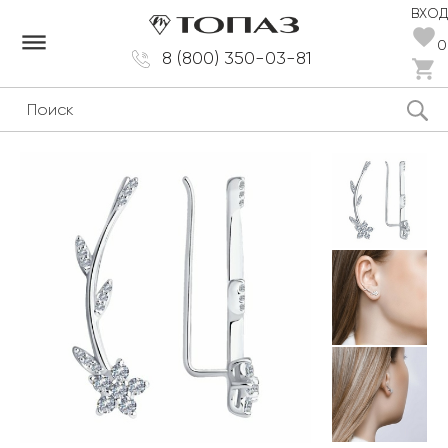
ВХОД
dehaze
0
8 (800) 350-03-81