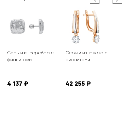
та
Серьги из серебра с
Серьги из золота с
С
фианитами
фианитами
ю
к
ф
4 137 ₽
42 255 ₽
2