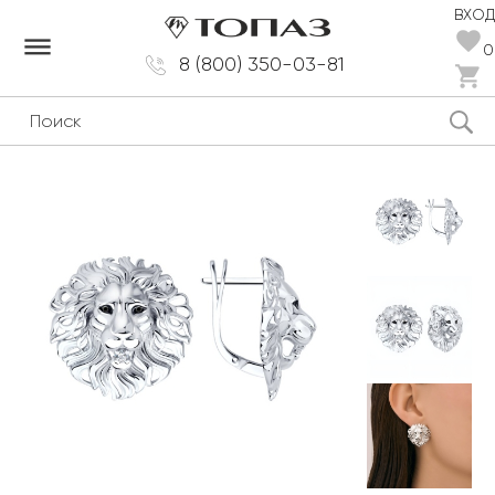
ВХОД
dehaze
0
8 (800) 350-03-81