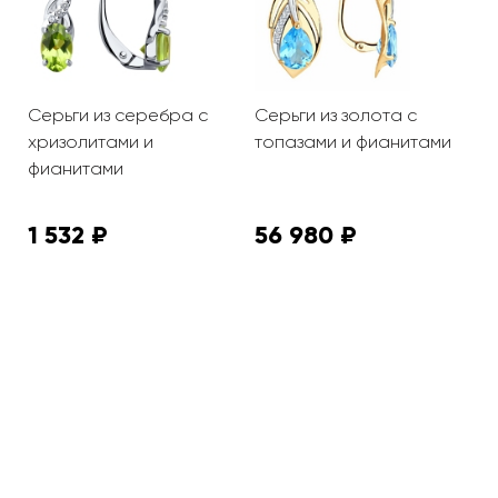
Серьги из серебра с
Серьги из золота с
С
хризолитами и
топазами и фианитами
ф
фианитами
1 532 ₽
56 980 ₽
3