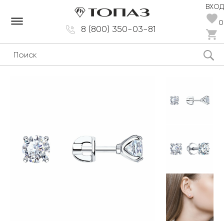
ВХОД
dehaze
0
8 (800) 350-03-81